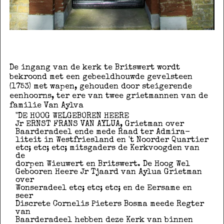
De ingang van de kerk te Britswert wordt
bekroond met een gebeeldhouwde gevelsteen
(1753) met wapen, gehouden door steigerende
eenhoorns, ter ere van twee grietmannen van de
familie Van Aylva
"DE HOOG WELGEBOREN HEERE
Jr ERNST FRANS VAN AYLUA, Grietman over
Baarderadeel ende mede Raad ter Admira-
liteit in Westfriesland en 't Noorder Quartier
etc; etc; etc; mitsgaders de Kerkvoogden van
de
dorpen Wieuwert en Britswert. De Hoog Wel
Gebooren Heere Jr Tjaard van Aylua Grietman
over
Wonseradeel etc; etc; etc; en de Eersame en
seer
Discrete Cornelis Pieters Bosma meede Regter
van
Baarderadeel hebben deze Kerk van binnen