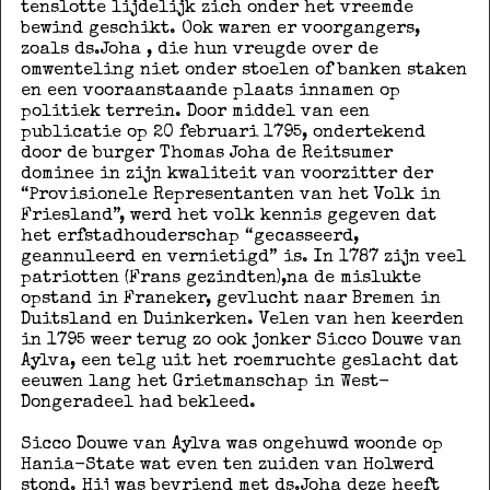
tenslotte lijdelijk zich onder het vreemde
bewind geschikt. Ook waren er voorgangers,
zoals ds.Joha , die hun vreugde over de
omwenteling niet onder stoelen of banken staken
en een vooraanstaande plaats innamen op
politiek terrein. Door middel van een
publicatie op 20 februari 1795, ondertekend
door de burger Thomas Joha de Reitsumer
dominee in zijn kwaliteit van voorzitter der
“Provisionele Representanten van het Volk in
Friesland”, werd het volk kennis gegeven dat
het erfstadhouderschap “gecasseerd,
geannuleerd en vernietigd” is. In 1787 zijn veel
patriotten (Frans gezindten),na de mislukte
opstand in Franeker, gevlucht naar Bremen in
Duitsland en Duinkerken. Velen van hen keerden
in 1795 weer terug zo ook jonker Sicco Douwe van
Aylva, een telg uit het roemruchte geslacht dat
eeuwen lang het Grietmanschap in West-
Dongeradeel had bekleed.
Sicco Douwe van Aylva was ongehuwd woonde op
Hania-State wat even ten zuiden van Holwerd
stond. Hij was bevriend met ds.Joha deze heeft