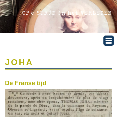
OP'e STRÚN in het VERLEDEN
JOHA
De Franse tijd