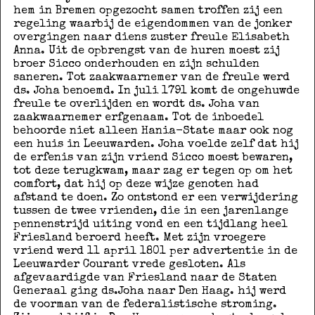
hem in Bremen opgezocht samen troffen zij een
regeling waarbij de eigendommen van de jonker
overgingen naar diens zuster freule Elisabeth
Anna. Uit de opbrengst van de huren moest zij
broer Sicco onderhouden en zijn schulden
saneren. Tot zaakwaarnemer van de freule werd
ds. Joha benoemd. In juli 1791 komt de ongehuwde
freule te overlijden en wordt ds. Joha van
zaakwaarnemer erfgenaam. Tot de inboedel
behoorde niet alleen Hania-State maar ook nog
een huis in Leeuwarden. Joha voelde zelf dat hij
de erfenis van zijn vriend Sicco moest bewaren,
tot deze terugkwam, maar zag er tegen op om het
comfort, dat hij op deze wijze genoten had
afstand te doen. Zo ontstond er een verwijdering
tussen de twee vrienden, die in een jarenlange
pennenstrijd uiting vond en een tijdlang heel
Friesland beroerd heeft. Met zijn vroegere
vriend werd 11 april 1801 per advertentie in de
Leeuwarder Courant vrede gesloten. Als
afgevaardigde van Friesland naar de Staten
Generaal ging ds.Joha naar Den Haag. hij werd
de voorman van de federalistische stroming.